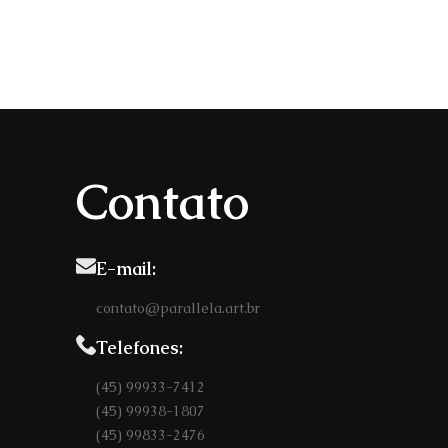
Contato
E-mail:
contato@parallela.art.br
Telefones:
(45) 99933-7412
(45) 99938-1807
(45) 99833-2476