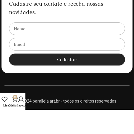
Cadastre seu contato e receba nossas
novidades.
Cadastrar
0
© 2024 parallela.art.br - todos os direitos reservados
Lista
Carrinho
Minha conta
Politica de privacidade