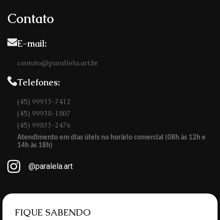
Contato
E-mail:
contato@parallela.art.br
Telefones:
(45) 99933-7412
(45) 99938-1807
(45) 99833-2476
Atendimento em dias úteis no horário comercial (08h às 12h e
14h às 18h)
@paralela.art
FIQUE SABENDO