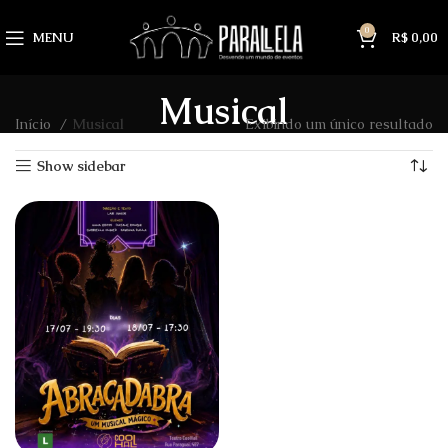
0
MENU
R$
0,00
Musical
Início
Musical
Exibindo um único resultado
Show sidebar