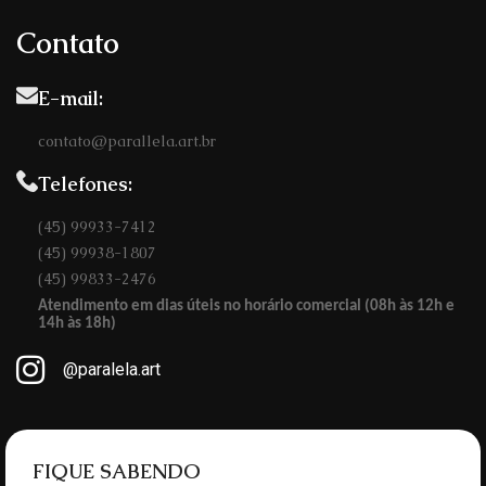
Contato
E-mail:
contato@parallela.art.br
Telefones:
(45) 99933-7412
(45) 99938-1807
(45) 99833-2476
Atendimento em dias úteis no horário comercial (08h às 12h e
14h às 18h)
@paralela.art
FIQUE SABENDO