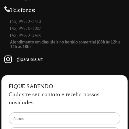
Telefones:
(45) 99933-7412
(45) 99938-1807
(45) 99833-2476
Atendimento em dias úteis no horário comercial (08h às 12h e
14h às 18h)
@paralela.art
FIQUE SABENDO
Cadastre seu contato e receba nossas
novidades.