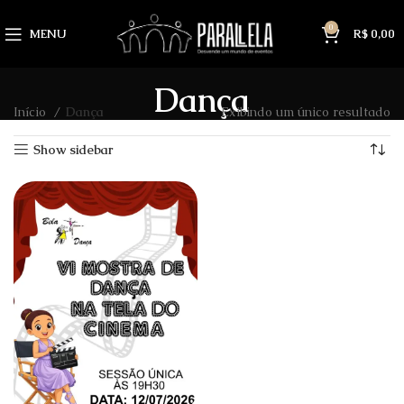
0
MENU
R$
0,00
Dança
Início
Dança
Exibindo um único resultado
Show sidebar