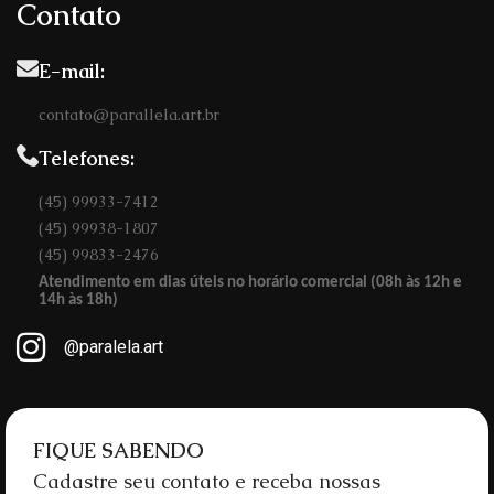
Contato
E-mail:
contato@parallela.art.br
Telefones:
(45) 99933-7412
(45) 99938-1807
(45) 99833-2476
Atendimento em dias úteis no horário comercial (08h às 12h e
14h às 18h)
@paralela.art
FIQUE SABENDO
Cadastre seu contato e receba nossas