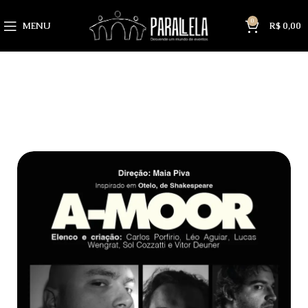
0
MENU
R$
0,00