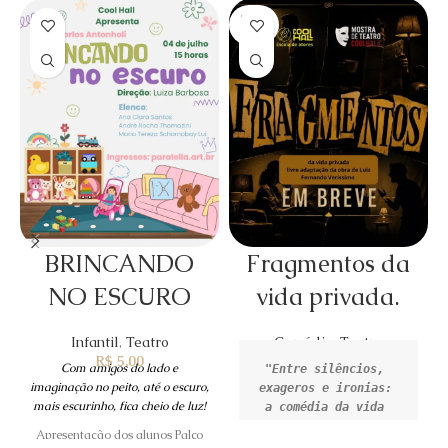
SOLD
OUT
BRINCANDO
Fragmentos da
NO ESCURO
vida privada.
Infantil
,
Teatro
Comédia
,
Teatro
R$
5,00
Com amigos do lado e
"Entre silêncios, 
imaginação no peito, até o escuro,
exageros e ironias: 
mais escurinho, fica cheio de luz!
a comédia da vida 
Apresentação dos alunos Palco