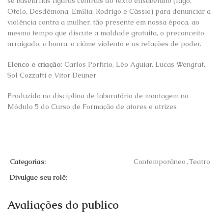
se baseia nas figuras centrais do texto elisabetano (Iago,
Otelo, Desdêmona, Emília, Rodrigo e Cássio) para denunciar a
violência contra a mulher, tão presente em nossa época, ao
mesmo tempo que discute a maldade gratuita, o preconceito
arraigado, a honra, o ciúme violento e as relações de poder.
Elenco e criação
: Carlos Porfirio, Léo Aguiar, Lucas Wengrat,
Sol Cozzatti e Vitor Deuner
Produzido na disciplina de laboratório de montagem no
Módulo 5 do Curso de Formação de atores e atrizes
Categorias:
Contemporâneo
,
Teatro
Divulgue seu rolê:
Avaliações do publico