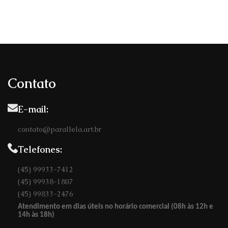
Mágico
"
Fragmentos da vida 
Espetáculo Infantil
Uma livre adaptação 
18/07 ás 15 h
inspirada na obra 
O espetáculo incia pontualmente
de Luís Fernando 
e as portas abrem 30 minutos
antes.
Contato
11 e 12 de Julho de 
2026

19h
E-mail:
O espetáculo inicia 
contato@parallela.art.br
pontualmente e as 
portas abrem 30 
Telefones:
minutos antes.
(45) 99933-7412
(45) 99938-1807
(45) 99833-2476
Atendimento em dias úteis no horário comercial (08h às 12h e
14h às 18h)