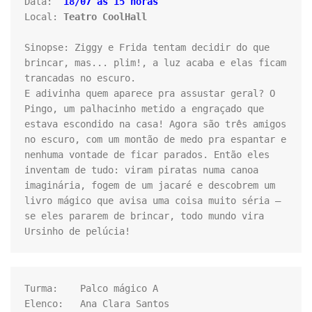
Data:  
18/07 ás 15 horas
Local: 
Teatro CoolHall
Sinopse: Ziggy e Frida tentam decidir do que 
brincar, mas... plim!, a luz acaba e elas ficam 
trancadas no escuro.

E adivinha quem aparece pra assustar geral? O 
Pingo, um palhacinho metido a engraçado que 
estava escondido na casa! Agora são três amigos 
no escuro, com um montão de medo pra espantar e 
nenhuma vontade de ficar parados. Então eles 
inventam de tudo: viram piratas numa canoa 
imaginária, fogem de um jacaré e descobrem um 
livro mágico que avisa uma coisa muito séria — 
se eles pararem de brincar, todo mundo vira 
Ursinho de pelúcia!
Turma:    Palco mágico A

Elenco:   Ana Clara Santos
