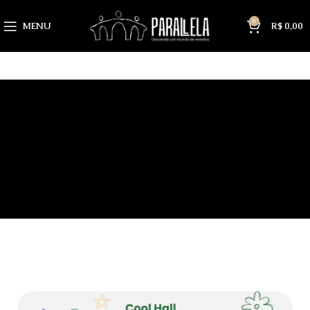
0
MENU
R$
0,00