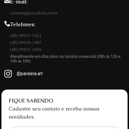
E-mail:
contato@parallela.art.br
Telefones:
(45) 99933-7412
(45) 99938-1807
(45) 99833-2476
Atendimento em dias úteis no horário comercial (08h às 12h e
14h às 18h)
@paralela.art
FIQUE SABENDO
Cadastre seu contato e receba nossas
novidades.