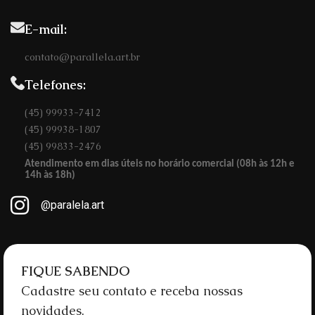
E-mail:
contato@parallela.art.br
Telefones:
(45) 99933-7412
(45) 99938-1807
(45) 99833-2476
Atendimento em dias úteis no horário comercial (08h às 12h e
14h às 18h)
@paralela.art
FIQUE SABENDO
Cadastre seu contato e receba nossas
novidades.