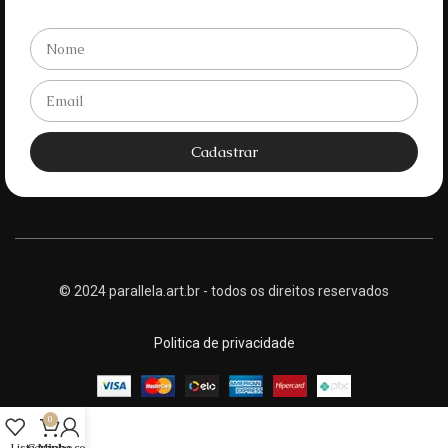
Cadastrar
© 2024 parallela.art.br - todos os direitos reservados
Politica de privacidade
0
Lista
Carrinho
Minha conta