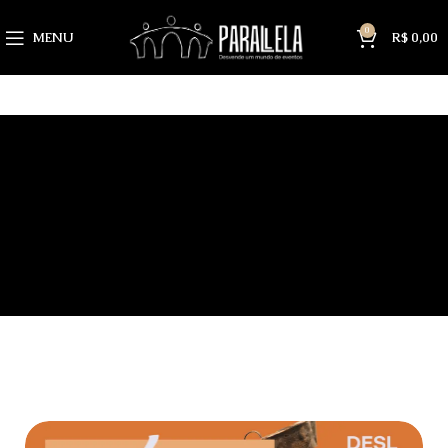
0
MENU
R$
0,00