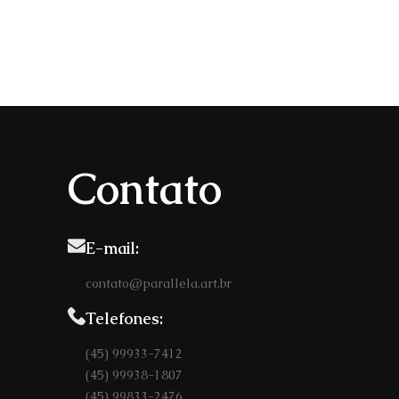
Contato
E-mail:
contato@parallela.art.br
Telefones:
(45) 99933-7412
(45) 99938-1807
(45) 99833-2476