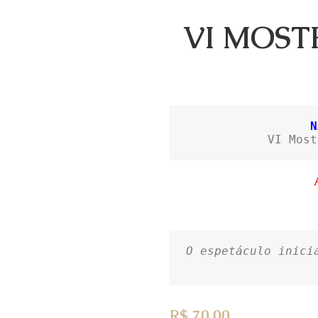
VI MOST
N
VI Most
O espetáculo inici
R$
70,00