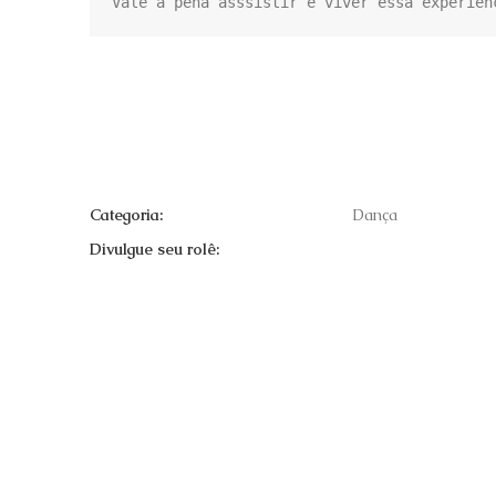
Vale a pena asssistir e viver essa experiên
Categoria:
Dança
Divulgue seu rolê: