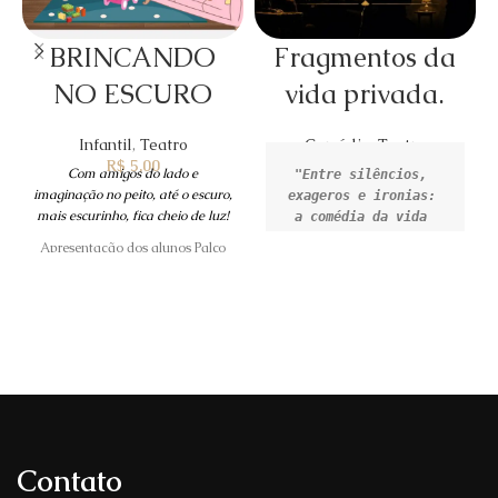
BRINCANDO
Fragmentos da
NO ESCURO
vida privada.
Infantil
,
Teatro
Comédia
,
Teatro
R$
5,00
Com amigos do lado e
"Entre silêncios, 
imaginação no peito, até o escuro,
exageros e ironias: 
mais escurinho, fica cheio de luz!
a comédia da vida 
Apresentação dos alunos Palco
Mágico
"
Fragmentos da vida 
Espetáculo Infantil
Uma livre adaptação 
18/07 ás 15 h
inspirada na obra 
O espetáculo incia pontualmente
de Luís Fernando 
e as portas abrem 30 minutos
antes.
11 e 12 de Julho de 
2026

Contato
19h