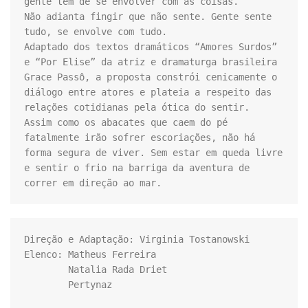
gente tem de se envolver com as coisas. 

Não adianta fingir que não sente. Gente sente 
tudo, se envolve com tudo.

Adaptado dos textos dramáticos “Amores Surdos” 
e “Por Elise” da atriz e dramaturga brasileira 
Grace Passô, a proposta constrói cenicamente o 
diálogo entre atores e plateia a respeito das 
relações cotidianas pela ótica do sentir. 

Assim como os abacates que caem do pé 
fatalmente irão sofrer escoriações, não há 
forma segura de viver. Sem estar em queda livre 
e sentir o frio na barriga da aventura de 
correr em direção ao mar.
Direção e Adaptação: Virginia Tostanowski

Elenco: Matheus Ferreira 

        Natalia Rada Driet

        Pertynaz
