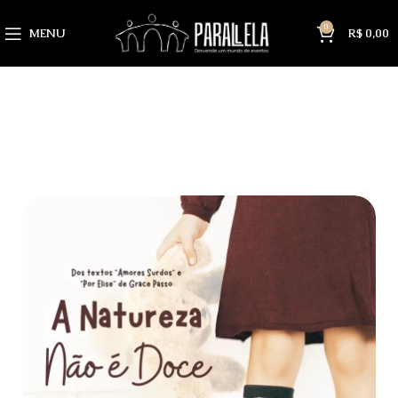
0
MENU
R$
0,00