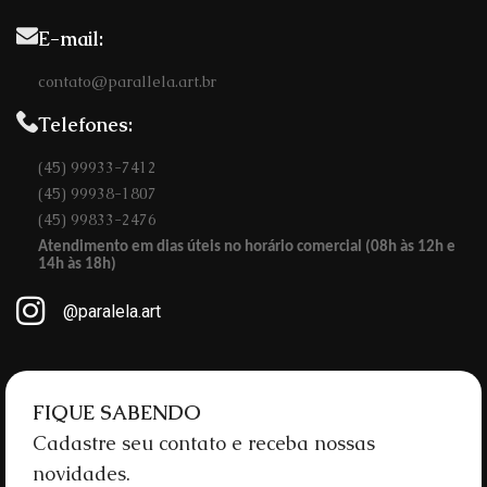
E-mail:
O espetáculo inicia 
pontualmente e as 
portas abrem 30 
contato@parallela.art.br
minutos antes.
Telefones:
(45) 99933-7412
(45) 99938-1807
(45) 99833-2476
Atendimento em dias úteis no horário comercial (08h às 12h e
14h às 18h)
@paralela.art
FIQUE SABENDO
Cadastre seu contato e receba nossas
novidades.