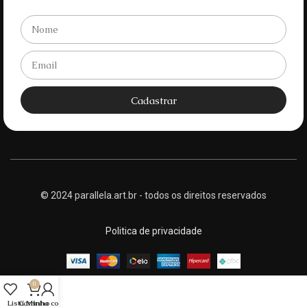
Cadastrar
© 2024 parallela.art.br - todos os direitos reservados
Politica de privacidade
0
Lista
Carrinho
Minha conta