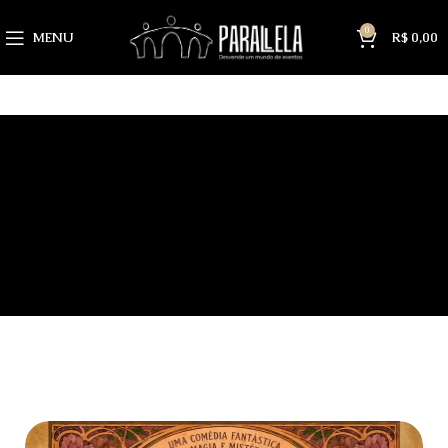
0
MENU
R$
0,00