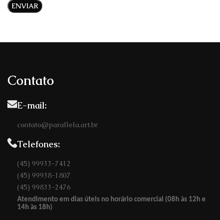
Contato
E-mail:
contato@parallela.art.br
Telefones:
(45) 99933-7412
(45) 99938-1807
(45) 99833-2476
Atendimento em dias úteis no horário comercial (08h às 12h e
14h às 18h)